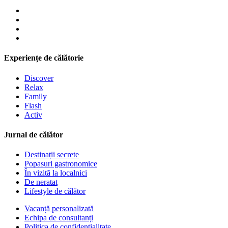
Experiențe de călătorie
Discover
Relax
Family
Flash
Activ
Jurnal de călător
Destinații secrete
Popasuri gastronomice
În vizită la localnici
De neratat
Lifestyle de călător
Vacanță personalizată
Echipa de consultanți
Politica de confidențialitate