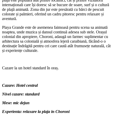
plajă este populară atât printre localnici, cât și printre vizitatorii
internaționali care își doresc să se bucure de soare, surf și o cultură
de plajă animată. Zona din jur este presărată cu bărci de pescuit
colorate și palmieri, oferind un cadru pitoresc pentru relaxare și
aventură.
Playa Grande este de asemenea faimoasă pentru scena sa animată
noaptea, unde muzica și dansul continuă adesea sub stele. Orașul
colonial din apropiere, Choroni, adaugă un farmec suplimentar cu
arhitectura sa colonială și atmosfera lejeră caraibiană, făcând-o o
destinație îndrăgită pentru cei care caută atât frumusețe naturală, cât
și experiențe culturale.
Cazare la un hotel standard în oraș.
Cazare: Hotel central
Nivel cazare: standard
Mese: mic dejun
Experienta: relaxare la plaja in Choroni