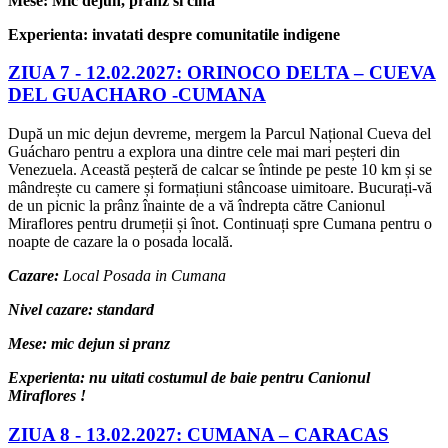
Mese: Mic dejun, pranz si cina
Experienta: invatati despre comunitatile indigene
ZIUA 7 -
12.02.2027: ORINOCO DELTA – CUEVA
DEL GUACHARO -CUMANA
După un mic dejun devreme, mergem la Parcul Național Cueva del
Guácharo pentru a explora una dintre cele mai mari peșteri din
Venezuela. Această peșteră de calcar se întinde pe peste 10 km și se
mândrește cu camere și formațiuni stâncoase uimitoare. Bucurați-vă
de un picnic la prânz înainte de a vă îndrepta către Canionul
Miraflores pentru drumeții și înot. Continuați spre Cumana pentru o
noapte de cazare la o posada locală.
Cazare:
Local Posada in Cumana
Nivel cazare: standard
Mese: mic dejun si pranz
Experienta: nu uitati costumul de baie pentru Canionul
Miraflores !
ZIUA 8 -
13.02.2027: CUMANA – CARACAS