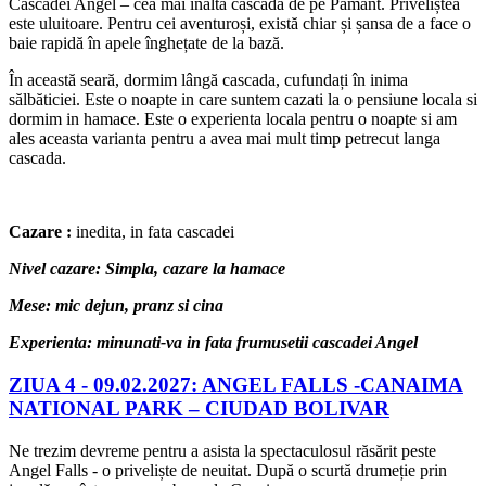
Cascadei Angel – cea mai înaltă cascadă de pe Pământ. Priveliștea
este uluitoare. Pentru cei aventuroși, există chiar și șansa de a face o
baie rapidă în apele înghețate de la bază.
În această seară, dormim lângă cascada, cufundați în inima
sălbăticiei. Este o noapte in care suntem cazati la o pensiune locala si
dormim in hamace. Este o experienta locala pentru o noapte si am
ales aceasta varianta pentru a avea mai mult timp petrecut langa
cascada.
Cazare :
inedita, in fata cascadei
Nivel cazare: Simpla, cazare la hamace
Mese: mic dejun, pranz si cina
Experienta: minunati-va in fata frumusetii cascadei Angel
ZIUA 4 -
09.02.2027: ANGEL FALLS -CANAIMA
NATIONAL PARK – CIUDAD BOLIVAR
Ne trezim devreme pentru a asista la spectaculosul răsărit peste
Angel Falls - o priveliște de neuitat. După o scurtă drumeție prin