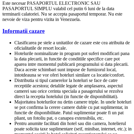
Este necesar PASAPORTUL ELECTRONIC SAU
PASAPORTUL SIMPLU valabil cel putin 6 luni de la data
terminarii calatoriei. Nu se accepta pasaportul temporar. Nu este
nevoie de viza pentru vizita in Venezuela.
Informatii cazare
Clasificarea pe stele a unitatilor de cazare este cea atribuita de
oficialitatile de resort locale.
Hotelurile nominalizate in program pot suferi modificari pana
la data plecarii, in functie de conditiile specifice care pot
aparea intre momentul publicarii programului si data plecarii.
Daca aceste schimbari sunt impuse de furnizorul local,
intotdeauna se vor oferi hoteluri similare ca locatie/confort.
Distributia si tipul camerelor la hoteluri se face de catre
receptiile acestora; detaliile legate de amplasarea, aspectul
camerei sau orice cerinta speciala a pasagerului se rezolva
direct la receptia hotelului (in functie de disponibilitati).
Majoritatea hotelurilor nu detin camere triple. In unele hoteluri
se pot confirma la cerere camere duble cu pat suplimentar, in
functie de disponibilitate. Patul suplimentar poate fi un pat
pliant, un fotoliu pat, o canapea extensibila, etc.
Pentru anumite facilitati din hotel sau din camera, hotelierul
poate solicita taxe suplimentare (seif, minibar, internet, etc.); in