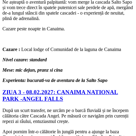
Ne așteaptă o aventură palpitantă: vom merge la cascada Salto Sapo
și vom trece direct în spatele puternicei sale perdele de apă, mergând
de-a lungul stâncii din spatele cascadei - o experiență de neuitat,
plină de adrenalină.
Cazare peste noapte in Canaima.
Cazare :
Local lodge of Comunidad de la laguna de Canaima
Nivel cazare: standard
Mese: mic dejun, pranz si cina
Experienta: bucurati-va de aventura de la Salto Sapo
ZIUA 3 -
08.02.2027: CANAIMA NATIONAL
PARK -ANGEL FALLS
După un scurt transfer, ne urcăm pe o barcă fluvială și ne începem
călătoria către Cascada Angel. Pe măsură ce navigăm prin curenții
repezi ai râului, entuziasmul crește.
Apoi pornim într-o călătorie în junglă pentru a ajunge la baza