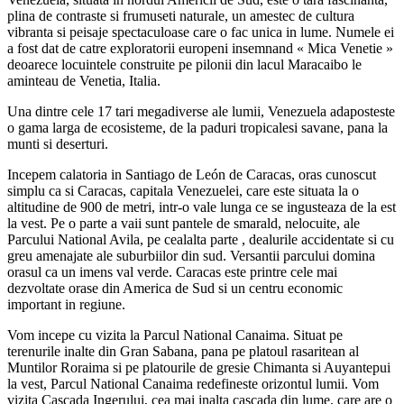
plina de contraste si frumuseti naturale, un amestec de cultura
vibranta si peisaje spectaculoase care o fac unica in lume. Numele ei
a fost dat de catre exploratorii europeni insemnand « Mica Venetie »
deoarece locuintele construite pe pilonii din lacul Maracaibo le
aminteau de Venetia, Italia.
Una dintre cele 17 tari megadiverse ale lumii, Venezuela adaposteste
o gama larga de ecosisteme, de la paduri tropicalesi savane, pana la
munti si deserturi.
Incepem calatoria in Santiago de León de Caracas, oras cunoscut
simplu ca si Caracas, capitala Venezuelei, care este situata la o
altitudine de 900 de metri, intr-o vale lunga ce se ingusteaza de la est
la vest. Pe o parte a vaii sunt pantele de smarald, nelocuite, ale
Parcului National Avila, pe cealalta parte , dealurile accidentate si cu
greu amenajate ale suburbiilor din sud. Versantii parcului domina
orasul ca un imens val verde. Caracas este printre cele mai
dezvoltate orase din America de Sud si un centru economic
important in regiune.
Vom incepe cu vizita la Parcul National Canaima. Situat pe
terenurile inalte din Gran Sabana, pana pe platoul rasaritean al
Muntilor Roraima si pe platourile de gresie Chimanta si Auyantepui
la vest, Parcul National Canaima redefineste orizontul lumii. Vom
vizita Cascada Ingerului, cea mai inalta cascada din lume, care are o