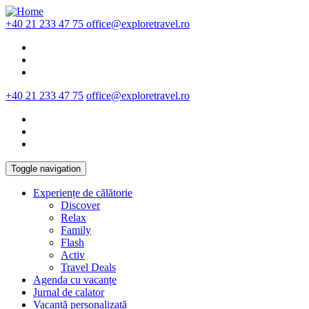
Skip to main content
+40 21 233 47 75
office@exploretravel.ro
+40 21 233 47 75
office@exploretravel.ro
Toggle navigation
Experiențe de călătorie
Discover
Relax
Family
Flash
Activ
Travel Deals
Agenda cu vacanțe
Jurnal de calator
Vacanță personalizată