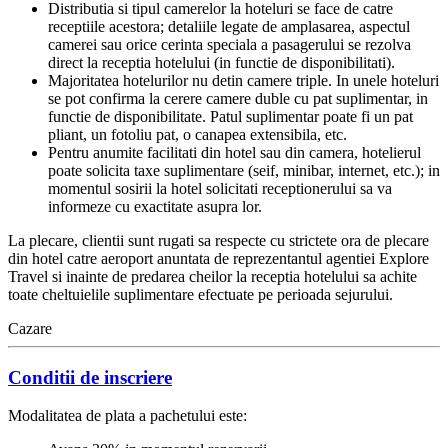
Distributia si tipul camerelor la hoteluri se face de catre
receptiile acestora; detaliile legate de amplasarea, aspectul
camerei sau orice cerinta speciala a pasagerului se rezolva
direct la receptia hotelului (in functie de disponibilitati).
Majoritatea hotelurilor nu detin camere triple. In unele hoteluri
se pot confirma la cerere camere duble cu pat suplimentar, in
functie de disponibilitate. Patul suplimentar poate fi un pat
pliant, un fotoliu pat, o canapea extensibila, etc.
Pentru anumite facilitati din hotel sau din camera, hotelierul
poate solicita taxe suplimentare (seif, minibar, internet, etc.); in
momentul sosirii la hotel solicitati receptionerului sa va
informeze cu exactitate asupra lor.
La plecare, clientii sunt rugati sa respecte cu strictete ora de plecare
din hotel catre aeroport anuntata de reprezentantul agentiei Explore
Travel si inainte de predarea cheilor la receptia hotelului sa achite
toate cheltuielile suplimentare efectuate pe perioada sejurului.
Cazare
Conditii de inscriere
Modalitatea de plata a pachetului este: