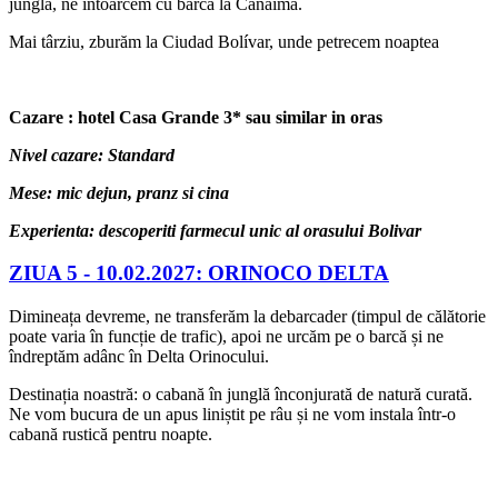
junglă, ne întoarcem cu barca la Canaima.
Mai târziu, zburăm la Ciudad Bolívar, unde petrecem noaptea
Cazare : hotel Casa Grande 3* sau similar in oras
Nivel cazare: Standard
Mese: mic dejun, pranz si cina
Experienta: descoperiti farmecul unic al orasului Bolivar
ZIUA 5 -
10.02.2027: ORINOCO DELTA
Dimineața devreme, ne transferăm la debarcader (timpul de călătorie
poate varia în funcție de trafic), apoi ne urcăm pe o barcă și ne
îndreptăm adânc în Delta Orinocului.
Destinația noastră: o cabană în junglă înconjurată de natură curată.
Ne vom bucura de un apus liniștit pe râu și ne vom instala într-o
cabană rustică pentru noapte.