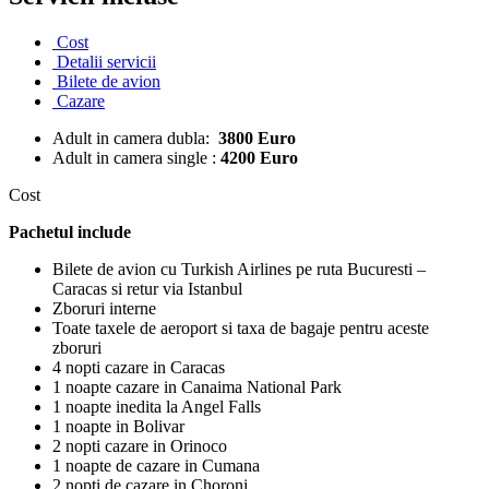
Cost
Detalii servicii
Bilete de avion
Cazare
Adult in camera dubla:
3800 Euro
Adult in camera single :
4200 Euro
Cost
Pachetul include
Bilete de avion cu Turkish Airlines pe ruta Bucuresti –
Caracas si retur via Istanbul
Zboruri interne
Toate taxele de aeroport si taxa de bagaje pentru aceste
zboruri
4 nopti cazare in Caracas
1 noapte cazare in Canaima National Park
1 noapte inedita la Angel Falls
1 noapte in Bolivar
2 nopti cazare in Orinoco
1 noapte de cazare in Cumana
2 nopti de cazare in Choroni