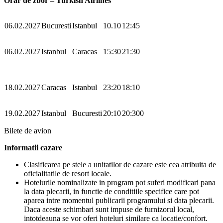
Orar de zbor – Turkish Airlines
06.02.2027
Bucuresti
Istanbul
10.10
12:45
06.02.2027
Istanbul
Caracas
15:30
21:30
18.02.2027
Caracas
Istanbul
23:20
18:10
19.02.2027
Istanbul
Bucuresti
20:10
20:300
Bilete de avion
Informatii cazare
Clasificarea pe stele a unitatilor de cazare este cea atribuita de
oficialitatile de resort locale.
Hotelurile nominalizate in program pot suferi modificari pana
la data plecarii, in functie de conditiile specifice care pot
aparea intre momentul publicarii programului si data plecarii.
Daca aceste schimbari sunt impuse de furnizorul local,
intotdeauna se vor oferi hoteluri similare ca locatie/confort.