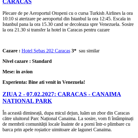
CARACAS
Plecare de pe Aeroportul Otopeni cu o cursa Turkish Airlines la ora
10:10 si aterizare pe aeroportul din Istanbul la ora 12:45. Escala in
Istanbul pana la ora 15.30 cand se decoleaza spre Venezuela. Sosire
la ora 21.30 si transfer la hotel in Caracas pentru cazare
Cazare :
Hotel Sebas 202 Caracas
3*
sau similar
Nivel cazare : Standard
Mese: in avion
Experienta: Bine ati venit in Venezuela!
ZIUA 2 -
07.02.2027: CARACAS - CANAIMA
NATIONAL PARK
În această dimineață, dupa micul dejun, luăm un zbor din Caracas
către uluitorul Parc Național Canaima. La sosire, vom fi întâmpinați
de membrii comunității locale înainte de a porni într-o plimbare cu
barca prin apele roșiatice uimitoare ale lagunei Canaima.