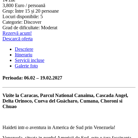
3,800 Euro / persoană
Grup: între 15 și 20 persoane
Locuri disponibile: 5
Categorie: Discover
Grad de dificultate: Moderat
Rezervă acum!
Descarcă oferta
Descriere
Itinerariu
Servicii incluse
Galerie foto
Perioada: 06.02 – 19.02.2027
Vizite la Caracas, Parcul National Canaima, Cascada Angel,
Delta Orinoco, Cueva del Guácharo, Cumana, Choroni si
Chuao
Haideti intr-o aventura in America de Sud prin Venezuela!
Venezuela, situata in nordul Americii de Sud, este o tara fascinanta,