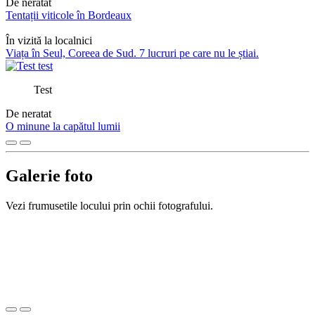
De neratat
Tentații viticole în Bordeaux
În vizită la localnici
Viața în Seul, Coreea de Sud. 7 lucruri pe care nu le știai.
Test
De neratat
O minune la capătul lumii
Galerie foto
Vezi frumusetile locului prin ochii fotografului.