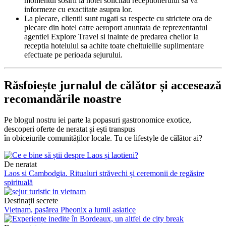
momentul sosirii la hotel solicitati receptionerului sa va
informeze cu exactitate asupra lor.
La plecare, clientii sunt rugati sa respecte cu strictete ora de
plecare din hotel catre aeroport anuntata de reprezentantul
agentiei Explore Travel si inainte de predarea cheilor la
receptia hotelului sa achite toate cheltuielile suplimentare
efectuate pe perioada sejurului.
Răsfoiește jurnalul de călător și accesează
recomandările noastre
Pe blogul nostru iei parte la popasuri gastronomice exotice,
descoperi oferte de neratat și ești transpus
în obiceiurile comunităților locale. Tu ce lifestyle de călător ai?
De neratat
Laos si Cambodgia. Ritualuri străvechi și ceremonii de regăsire
spirituală
Destinații secrete
Vietnam, pasărea Pheonix a lumii asiatice