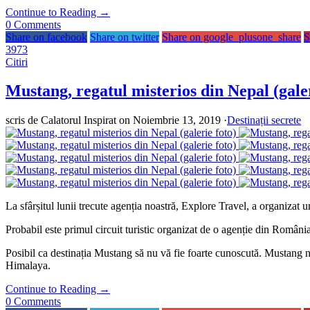
Continue to Reading
→
0
Comments
Share on facebook
Share on twitter
Share on google_plusone_share
S
3973
Citiri
Mustang, regatul misterios din Nepal (galer
scris de
Calatorul Inspirat
on Noiembrie 13, 2019
·
Destinații secrete
La sfârșitul lunii trecute agenția noastră, Explore Travel, a organizat
Probabil este primul circuit turistic organizat de o agenție din România
Posibil ca destinația Mustang să nu vă fie foarte cunoscută. Mustang 
Himalaya.
Continue to Reading
→
0
Comments