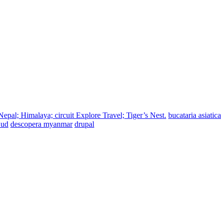
epal; Himalaya; circuit Explore Travel; Tiger’s Nest.
bucataria asiatica
Sud
descopera myanmar
drupal