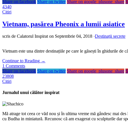
Share on facebook
Share on twitter
Share on google_plusone_share
S
4340
Citiri
Vietnam, pasărea Pheonix a lumii asiatice
scris de
Calatorul Inspirat
on Septembrie 04, 2018
·
Destinații secrete
Vietnam este una dintre destinațiile pe care le găsești în ghidurile de c
Continue to Reading
→
1
Comments
Share on facebook
Share on twitter
Share on google_plusone_share
S
23808
Citiri
Jurnalul unui călător inspirat
Mă atrage tot ceea ce văd nou și în ultima vreme mă gândesc mai des la a
cu Budha in miniatură. Recunosc că am exagerat cu sculpturile dar sp