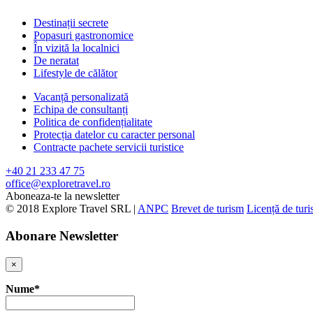
Destinații secrete
Popasuri gastronomice
În vizită la localnici
De neratat
Lifestyle de călător
Vacanță personalizată
Echipa de consultanți
Politica de confidențialitate
Protecția datelor cu caracter personal
Contracte pachete servicii turistice
+40 21 233 47 75
office@exploretravel.ro
Aboneaza-te la newsletter
© 2018 Explore Travel SRL |
ANPC
Brevet de turism
Licență de tur
Abonare Newsletter
×
Nume*