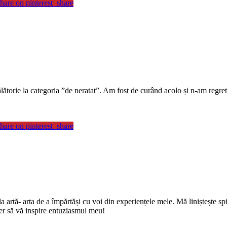
hare on pinterest_share
ălătorie la categoria ”de neratat”. Am fost de curând acolo și n-am regreta
hare on pinterest_share
rtă- arta de a împărtăși cu voi din experiențele mele. Mă liniștește spir
er să vă inspire entuziasmul meu!