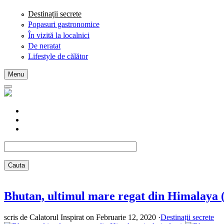
Skip to main content
Destinații secrete
Popasuri gastronomice
În vizită la localnici
De neratat
Lifestyle de călător
Menu
Bhutan, ultimul mare regat din Himalaya (
scris de
Calatorul Inspirat
on Februarie 12, 2020
·
Destinații secrete