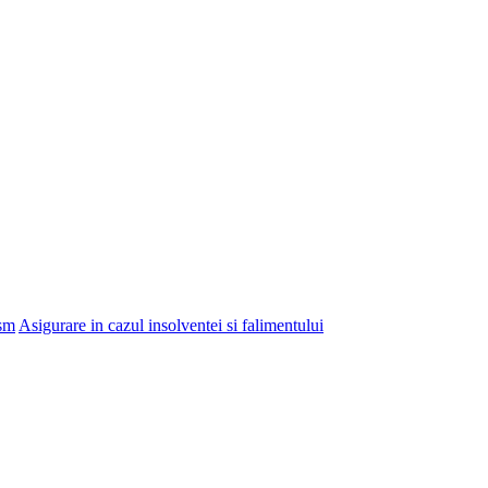
ism
Asigurare in cazul insolventei si falimentului