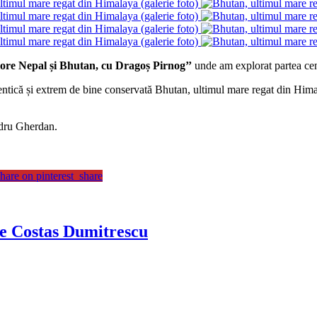
ore Nepal și Bhutan, cu Dragoș Pirnog’’
unde am explorat partea cen
ntică și extrem de bine conservată Bhutan, ultimul mare regat din Himalaya
ndru Gherdan.
hare on pinterest_share
de Costas Dumitrescu