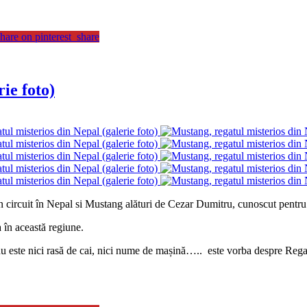
hare on pinterest_share
ie foto)
 un circuit în Nepal si Mustang alături de Cezar Dumitru, cunoscut pentr
 în această regiune.
nu este nici rasă de cai, nici nume de mașină….. este vorba despre Regat