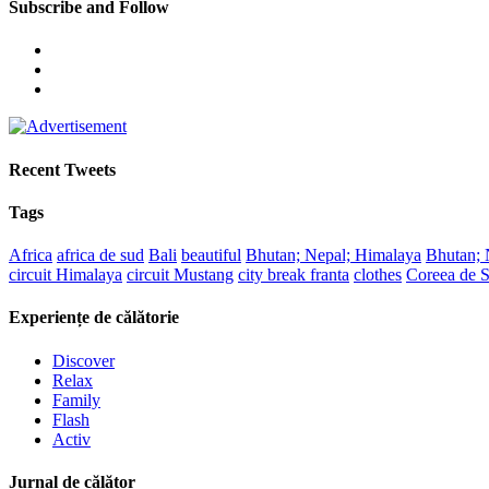
Subscribe and Follow
Recent Tweets
Tags
Africa
africa de sud
Bali
beautiful
Bhutan; Nepal; Himalaya
Bhutan; N
circuit Himalaya
circuit Mustang
city break franta
clothes
Coreea de 
Experiențe de călătorie
Discover
Relax
Family
Flash
Activ
Jurnal de călător