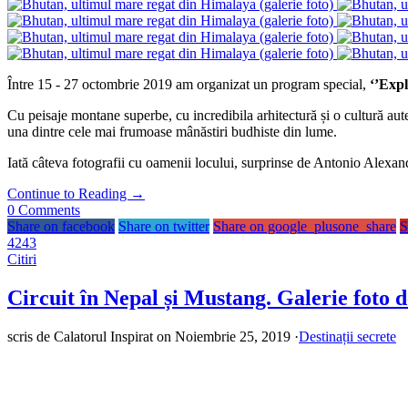
Între 15 - 27 octombrie 2019 am organizat un program special,
‘’Expl
Cu peisaje montane superbe, cu incredibila arhitectură și o cultură aute
una dintre cele mai frumoase mânăstiri budhiste din lume.
Iată câteva fotografii cu oamenii locului, surprinse de Antonio Alexa
Continue to Reading
→
0
Comments
Share on facebook
Share on twitter
Share on google_plusone_share
S
4243
Citiri
Circuit în Nepal și Mustang. Galerie foto 
scris de
Calatorul Inspirat
on Noiembrie 25, 2019
·
Destinații secrete