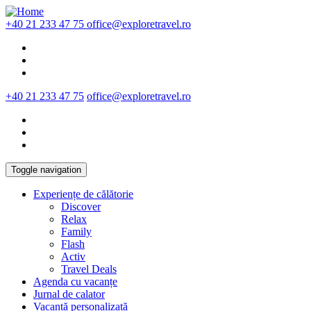
Skip to main content
+40 21 233 47 75
office@exploretravel.ro
+40 21 233 47 75
office@exploretravel.ro
Toggle navigation
Experiențe de călătorie
Discover
Relax
Family
Flash
Activ
Travel Deals
Agenda cu vacanțe
Jurnal de calator
Vacanță personalizată