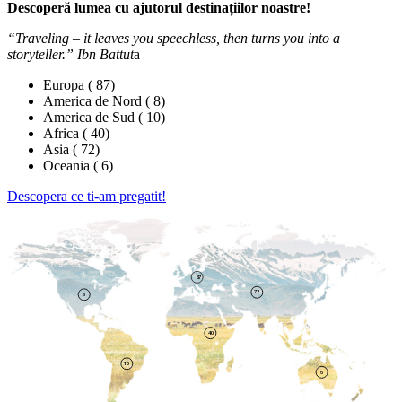
Descoperă lumea cu ajutorul destinațiilor noastre!
“Traveling – it leaves you speechless, then turns you into a
storyteller.” Ibn Battut
a
Europa
( 87)
America de Nord
( 8)
America de Sud
( 10)
Africa
( 40)
Asia
( 72)
Oceania
( 6)
Descopera ce ti-am pregatit!
87
72
8
40
10
6