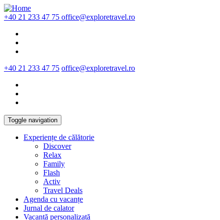
Skip to main content
+40 21 233 47 75
office@exploretravel.ro
+40 21 233 47 75
office@exploretravel.ro
Toggle navigation
Experiențe de călătorie
Discover
Relax
Family
Flash
Activ
Travel Deals
Agenda cu vacanțe
Jurnal de calator
Vacanță personalizată