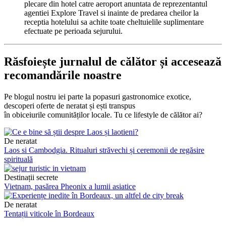
plecare din hotel catre aeroport anuntata de reprezentantul
agentiei Explore Travel si inainte de predarea cheilor la
receptia hotelului sa achite toate cheltuielile suplimentare
efectuate pe perioada sejurului.
Răsfoiește jurnalul de călător și accesează
recomandările noastre
Pe blogul nostru iei parte la popasuri gastronomice exotice,
descoperi oferte de neratat și ești transpus
în obiceiurile comunităților locale. Tu ce lifestyle de călător ai?
De neratat
Laos si Cambodgia. Ritualuri străvechi și ceremonii de regăsire
spirituală
Destinații secrete
Vietnam, pasărea Pheonix a lumii asiatice
De neratat
Tentații viticole în Bordeaux