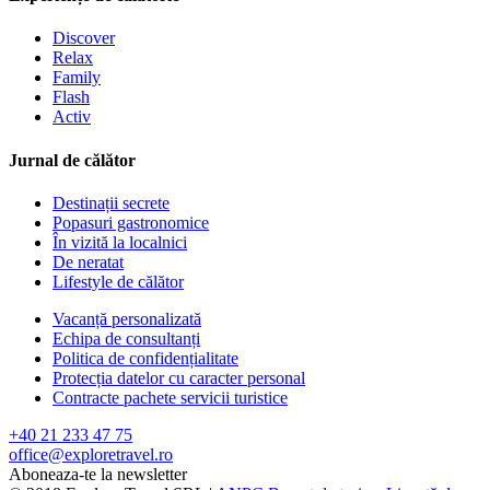
Discover
Relax
Family
Flash
Activ
Jurnal de călător
Destinații secrete
Popasuri gastronomice
În vizită la localnici
De neratat
Lifestyle de călător
Vacanță personalizată
Echipa de consultanți
Politica de confidențialitate
Protecția datelor cu caracter personal
Contracte pachete servicii turistice
+40 21 233 47 75
office@exploretravel.ro
Aboneaza-te la newsletter