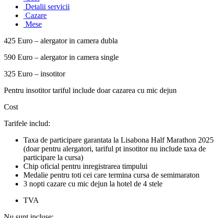
Detalii servicii
Cazare
Mese
425 Euro – alergator in camera dubla
590 Euro – alergator in camera single
325 Euro – insotitor
Pentru insotitor tariful include doar cazarea cu mic dejun
Cost
Tarifele includ:
Taxa de participare garantata la Lisabona Half Marathon 2025
(doar pentru alergatori, tariful pt insotitor nu include taxa de
participare la cursa)
Chip oficial pentru inregistrarea timpului
Medalie pentru toti cei care termina cursa de semimaraton
3 nopti cazare cu mic dejun la hotel de 4 stele
TVA
Nu sunt incluse: