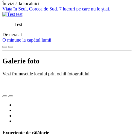
În vizită la localnici
Viața în Seul, Coreea de Sud. 7 lucruri pe care nu le știai.
Test
De neratat
O minune la capătul lumii
Galerie foto
Vezi frumusetile locului prin ochii fotografului.
Experiențe de călătorie