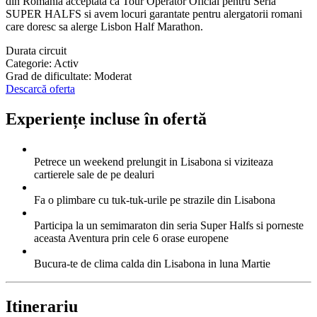
din Romania acceptata ca Tour Operator Oficial pentru Seria
SUPER HALFS si avem locuri garantate pentru alergatorii romani
care doresc sa alerge Lisbon Half Marathon.
Durata circuit
Categorie: Activ
Grad de dificultate: Moderat
Descarcă oferta
Experiențe incluse în ofertă
Petrece un weekend prelungit in Lisabona si viziteaza
cartierele sale de pe dealuri
Fa o plimbare cu tuk-tuk-urile pe strazile din Lisabona
Participa la un semimaraton din seria Super Halfs si porneste
aceasta Aventura prin cele 6 orase europene
Bucura-te de clima calda din Lisabona in luna Martie
Itinerariu