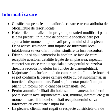
Informatii cazare
Clasificarea pe stele a unitatilor de cazare este cea atribuita de
oficialitatile de resort locale.
Hotelurile nominalizate in program pot suferi modificari pana
la data plecarii, in functie de conditiile specifice care pot
aparea intre momentul publicarii programului si data plecarii.
Daca aceste schimbari sunt impuse de furnizorul local,
intotdeauna se vor oferi hoteluri similare ca locatie/confort.
Distributia si tipul camerelor la hoteluri se face de catre
receptiile acestora; detaliile legate de amplasarea, aspectul
camerei sau orice cerinta speciala a pasagerului se rezolva
direct la receptia hotelului (in functie de disponibilitati).
Majoritatea hotelurilor nu detin camere triple. In unele hoteluri
se pot confirma la cerere camere duble cu pat suplimentar, in
functie de disponibilitate. Patul suplimentar poate fi un pat
pliant, un fotoliu pat, o canapea extensibila, etc.
Pentru anumite facilitati din hotel sau din camera, hotelierul
poate solicita taxe suplimentare (seif, minibar, internet, etc.); in
momentul sosirii la hotel solicitati receptionerului sa va
informeze cu exactitate asupra lor.
La plecare, clientii sunt rugati sa respecte cu strictete ora de