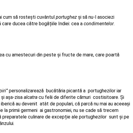
ai cum să rostești cuvântul 
portughez 
și să nu-l asociezi 
 care ducea către bogățiile Indiei: cea a 
condimentelor
. 
ea cu amestecuri din peste și fructe de mare, care poartă 
piri”
 personalizarează  bucătăria picantă a  portughezilor iar 
și așa-zisa 
alcatra
 cu felii de diferite cărnuri  costisitoare. Și 
e iberică au devenit  atât de populari, că parcă nu mai au aceeași 
e la primii germeni  ai gastronomiei, nu se cade să trecem 
ă preparatele culinare de excepție ale portughezilor  sunt și pe 
nzului. 