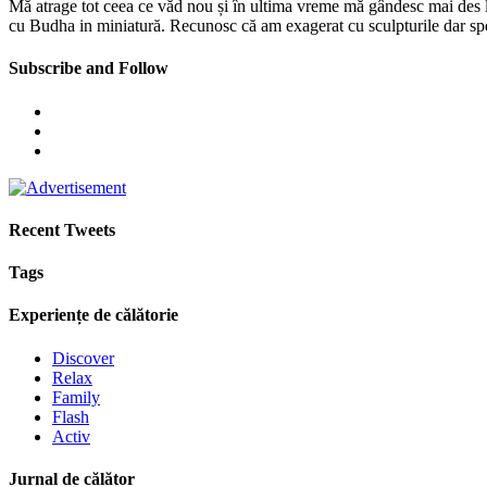
Mă atrage tot ceea ce văd nou și în ultima vreme mă gândesc mai des la a
cu Budha in miniatură. Recunosc că am exagerat cu sculpturile dar sp
Subscribe and Follow
Recent Tweets
Tags
Experiențe de călătorie
Discover
Relax
Family
Flash
Activ
Jurnal de călător