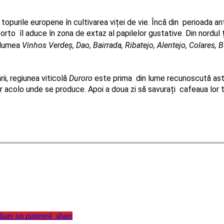
 topurile europene în cultivarea viței de vie. Încă din  perioada an
 Porto  îl aduce în zona de extaz al papilelor gustative. Din nordu
 lumea
Vinhos Verdeș, Dao, Bairrada, Ribatejo, Alentejo, Colares, B
i, regiunea viticolă 
Duroro 
este prima  din lume recunoscută astf
ar acolo unde se produce. Apoi a doua zi să savurați  cafeaua lor 
hare on pinterest_share