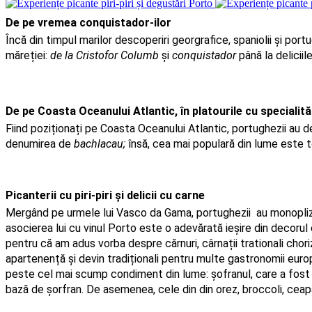
De pe vremea conquistador-ilor 
Încă din timpul marilor descoperiri georgrafice, spaniolii și por
măreției: 
de la Cristofor Columb
 și 
conquistador
 până la delicii
De pe Coasta Oceanului Atlantic, în platourile cu specialită
Fiind poziționați pe Coasta Oceanului Atlantic, portughezii au d
denumirea de 
bachlacau;
 însă, cea mai populară din lume este 
Picanterii cu piri-piri și delicii cu carne
Mergând pe urmele lui Vasco da Gama, portughezii  au monopliza
asocierea lui cu vinul Porto este o adevărată ieșire din decorul 
pentru că am adus vorba despre cărnuri, cârnații trationali choriz
apartenență și devin tradiționali pentru multe gastronomii europ
peste cel mai scump condiment din lume: șofranul, care a fost ad
bază de șorfran. De asemenea, cele din din orez, broccoli, ceapă 