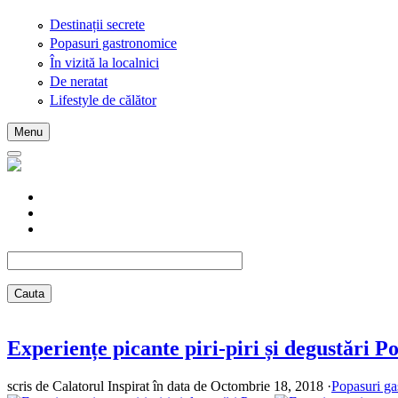
Skip to main content
Destinații secrete
Popasuri gastronomice
În vizită la localnici
De neratat
Lifestyle de călător
Menu
Experiențe picante piri-piri și degustări P
scris de
Calatorul Inspirat
în data de Octombrie 18, 2018
·
Popasuri ga