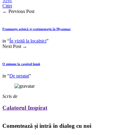
5191
Citiri
←
Previous Post
Frumusețe atipică și vestimentație în Myanmar
in “
În vizită la localnici
”
Next Post
→
O minune la capătul lumii
in “
De neratat
”
Scris de
Calatorul Inspirat
Comentează și intră în dialog cu noi