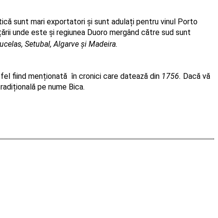
tică sunt mari exportatori și sunt adulați pentru vinul Porto 
l țării unde este și regiunea Duoro mergând către sud sunt 
ucelas, Setubal, Algarve și Madeira.
el fiind menționată  în cronici care datează din
 1756.
 Dacă vă 
tradițională pe nume Bica. 