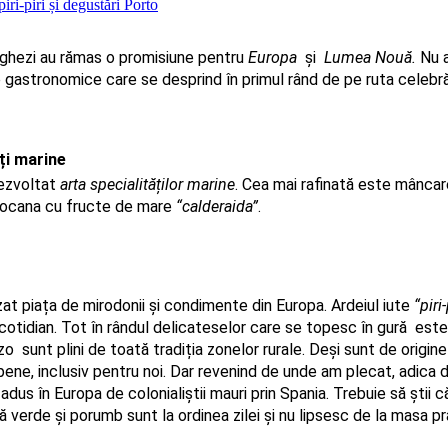
tughezi au rămas o promisiune pentru 
Europa  
și 
 Lumea Nouă.
 Nu 
le gastronomice care se desprind în primul rând de pe ruta celebră
ți marine
ezvoltat 
arta specialităților marine
. Cea mai rafinată este mâncar
tocana cu fructe de mare 
“calderaida”
. 
t piața de mirodonii și condimente din Europa. Ardeiul iute
 “piri-
cotidian. Tot în rândul delicateselor care se topesc în gură  este 
o  sunt plini de toată tradiția zonelor rurale. Deși sunt de origin
ene, inclusiv pentru noi. Dar revenind de unde am plecat, adica d
us în Europa de colonialiștii mauri prin Spania. Trebuie să știi c
verde și porumb sunt la ordinea zilei și nu lipsesc de la masa prâ