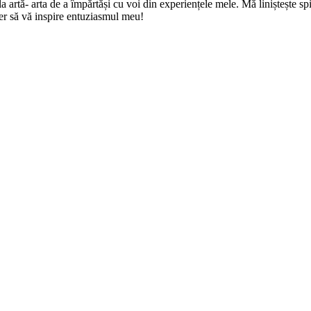
rtă- arta de a împărtăși cu voi din experiențele mele. Mă liniștește spir
er să vă inspire entuziasmul meu!