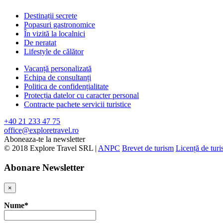
Destinații secrete
Popasuri gastronomice
În vizită la localnici
De neratat
Lifestyle de călător
Vacanță personalizată
Echipa de consultanți
Politica de confidențialitate
Protecția datelor cu caracter personal
Contracte pachete servicii turistice
+40 21 233 47 75
office@exploretravel.ro
Aboneaza-te la newsletter
© 2018 Explore Travel SRL |
ANPC
Brevet de turism
Licență de tur
Abonare Newsletter
×
Nume*