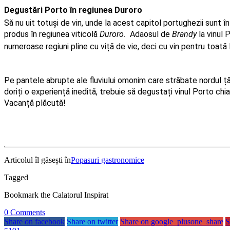
Degustări Porto în regiunea Duroro
Să nu uit totuși de vin, unde la acest capitol portughezii sunt în
produs în regiunea viticolă 
Duroro.
  Adaosul de
 Brandy
 la vinul
numeroase regiuni pline cu viță de vie, deci cu vin pentru toată
Pe pantele abrupte ale fluviului omonim care străbate nordul țări
doriți o experiență inedită, trebuie să degustați vinul Porto chi
Vacanță plăcută!
Articolul îl găsești în
Popasuri gastronomice
Tagged
Bookmark the Calatorul Inspirat
0
Comments
Share on facebook
Share on twitter
Share on google_plusone_share
S